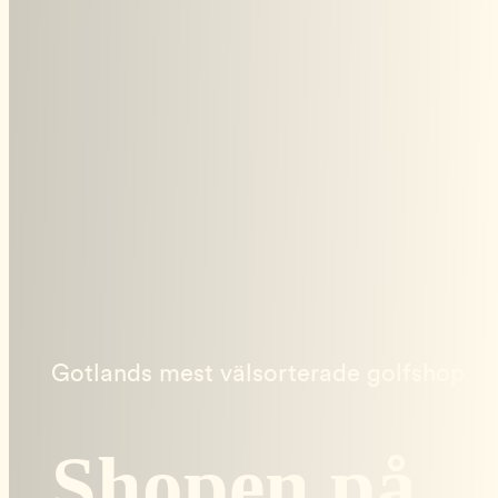
Gotlands mest välsorterade golfshop
Shopen på