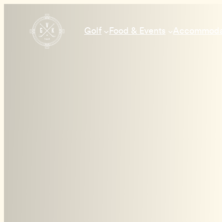
Hoppa
till
Golf
Food & Events
Accommodat
innehåll