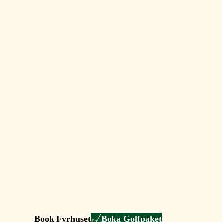
Är du redo att uppleva ön och Visby Golfklubb?
Accommodations
& Travel
Book Fyrhuset
Boka Golfpaket