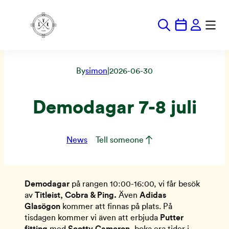
Hoppa
till
innehåll
By
simon
|
2026-06-30
Demodagar 7-8 juli
News
Tell someone
Demodagar
på rangen 10:00-16:00, vi får besök
av
Titleist, Cobra & Ping.
Även
Adidas
Glasögon
kommer att finnas på plats. På
tisdagen kommer vi även att erbjuda
Putter
fitting
med
Scotty Cameron
, boka era tider i