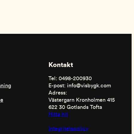
Kontakt
Tel: 0498-200930
äning
E-post: info@visbygk.com
Adress:
de
Västergarn Kronholmen 415
622 30 Gotlands Tofta
Hitta hit
Integritetspolicy