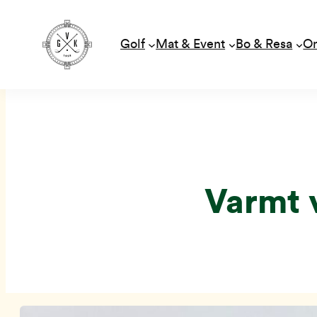
Golf
Mat & Event
Bo & Resa
O
Hoppa
till
innehåll
Varmt 