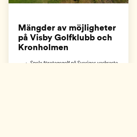
Mängder av möjligheter
på Visby Golfklubb och
Kronholmen
Spela företagsgolf på Sveriges vackraste
golfbana
Mat och dryck på Kronholmen
Restaurang & Bar
Bastu precis vid havet
Möteslokaler i klubbens gamla klubbhus
vid havet
Möjligheter till boende, andra
aktiviteter och skräddarsydda
arrangemang
Är du intresserad av ett företagsevent på