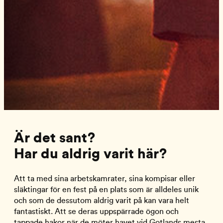
Är det sant?
Har du aldrig varit här?
Att ta med sina arbetskamrater, sina kompisar eller
släktingar för en fest på en plats som är alldeles unik
och som de dessutom aldrig varit på kan vara helt
fantastiskt. Att se deras uppspärrade ögon och
tappade hakor när de möter havet vid Gotlands mesta