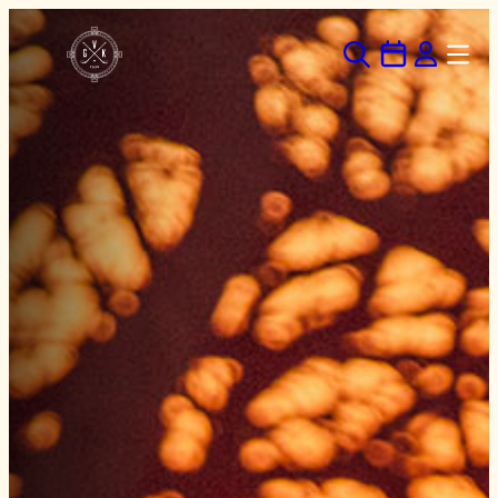
Hoppa
till
innehåll