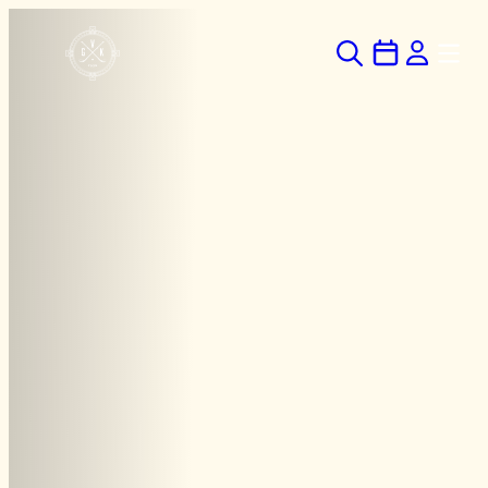
Hoppa
till
innehåll