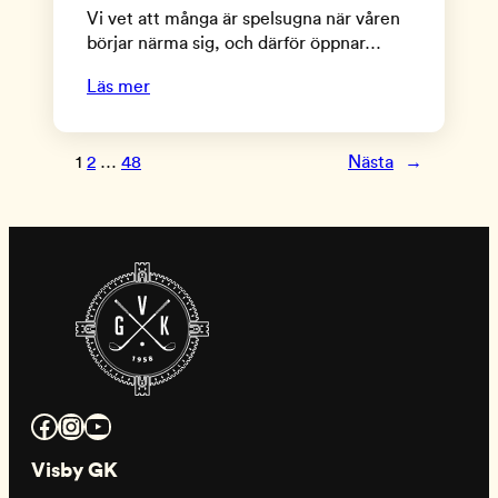
Vi vet att många är spelsugna när våren
börjar närma sig, och därför öppnar…
Läs mer
1
2
…
48
Nästa
→
Facebook
Instagram
YouTube
Visby GK