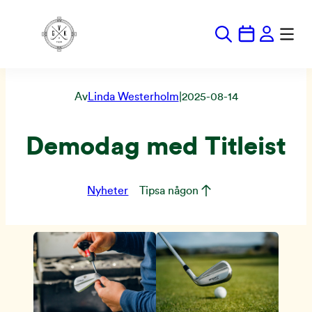
Hoppa
till
innehåll
Av
Linda Westerholm
|
2025-08-14
Demodag med Titleist
Nyheter
Tipsa någon