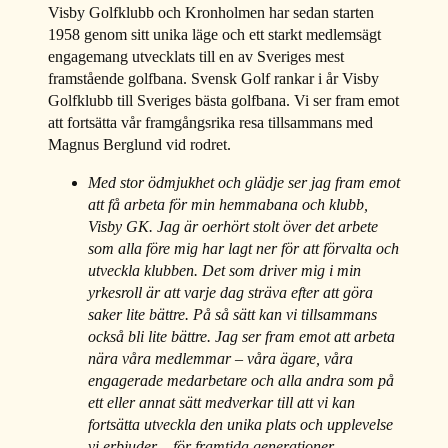
Visby Golfklubb och Kronholmen har sedan starten
1958 genom sitt unika läge och ett starkt medlemsägt
engagemang utvecklats till en av Sveriges mest
framstående golfbana. Svensk Golf rankar i år Visby
Golfklubb till Sveriges bästa golfbana. Vi ser fram emot
att fortsätta vår framgångsrika resa tillsammans med
Magnus Berglund vid rodret.
Med stor ödmjukhet och glädje ser jag fram emot
att få arbeta för min hemmabana och klubb,
Visby GK. Jag är oerhört stolt över det arbete
som alla före mig har lagt ner för att förvalta och
utveckla klubben. Det som driver mig i min
yrkesroll är att varje dag sträva efter att göra
saker lite bättre. På så sätt kan vi tillsammans
också bli lite bättre. Jag ser fram emot att arbeta
nära våra medlemmar – våra ägare, våra
engagerade medarbetare och alla andra som på
ett eller annat sätt medverkar till att vi kan
fortsätta utveckla den unika plats och upplevelse
vi erbjuder – för framtida generationer.