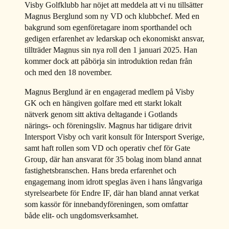
Visby Golfklubb har nöjet att meddela att vi nu tillsätter
Magnus Berglund som ny VD och klubbchef. Med en
bakgrund som egenföretagare inom sporthandel och
gedigen erfarenhet av ledarskap och ekonomiskt ansvar,
tillträder Magnus sin nya roll den 1 januari 2025. Han
kommer dock att påbörja sin introduktion redan från
och med den 18 november.
Magnus Berglund är en engagerad medlem på Visby
GK och en hängiven golfare med ett starkt lokalt
nätverk genom sitt aktiva deltagande i Gotlands
närings- och föreningsliv. Magnus har tidigare drivit
Intersport Visby och varit konsult för Intersport Sverige,
samt haft rollen som VD och operativ chef för Gate
Group, där han ansvarat för 35 bolag inom bland annat
fastighetsbranschen. Hans breda erfarenhet och
engagemang inom idrott speglas även i hans långvariga
styrelsearbete för Endre IF, där han bland annat verkat
som kassör för innebandyföreningen, som omfattar
både elit- och ungdomsverksamhet.