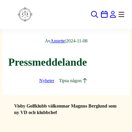
Hoppa
till
innehåll
Av
Annette
|
2024-11-08
Pressmeddelande
Nyheter
Tipsa någon
Visby Golfklubb välkomnar Magnus Berglund som
ny VD och klubbchef