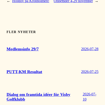
←
Höstlov på Kronholmen!
Öppettider 4-29 november
→
FLER NYHETER
Medlemsinfo 29/7
2026-07-28
PUTT-KM Resultat
2026-07-25
Dialog om framtida idéer för Visby
2026-07-
Golfklubb
10