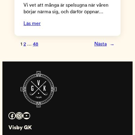
Vi vet att många är spelsugna när våren
börjar närma sig, och därför öppnar…
Läs mer
1
2
…
48
Nästa
→
Facebook
Instagram
YouTube
Visby GK