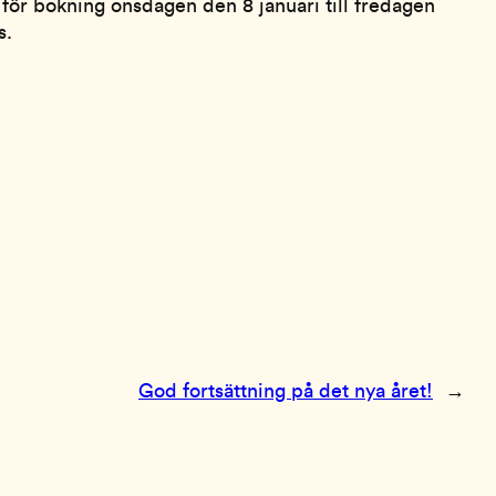
 för bokning onsdagen den 8 januari till fredagen
s.
God fortsättning på det nya året!
→