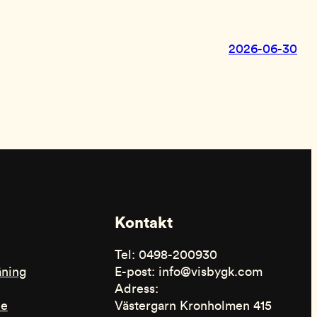
2026-06-30
Kontakt
Tel: 0498-200930
äning
E-post: info@visbygk.com
Adress:
de
Västergarn Kronholmen 415