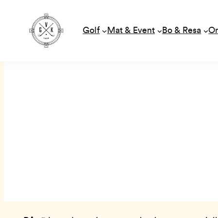
Golf
Mat & Event
Bo & Resa
O
Hoppa
till
innehåll