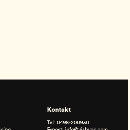
Kontakt
Tel: 0498-200930
äning
E-post: info@visbygk.com