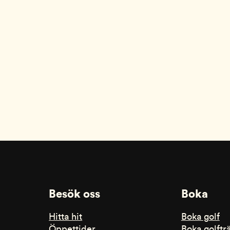
Besök oss
Boka
Hitta hit
Boka golf
Öppettider
Boka golftr