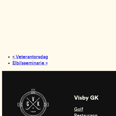
«
Veterantorsdag
Elbilsseminarie
»
Visby GK
Golf
Restaurang