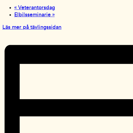
«
Veterantorsdag
Elbilsseminarie
»
Läs mer på tävlingssidan