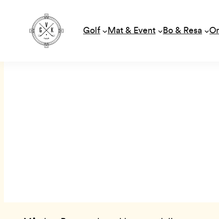
Golf
Mat & Event
Bo & Resa
O
Hoppa
till
innehåll