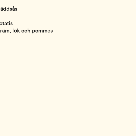
räddsås
otatis
okräm, lök och pommes