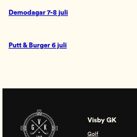
Demodagar 7-8 juli
Putt & Burger 6 juli
Visby GK
Golf