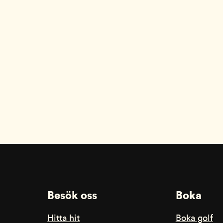
Besök oss
Boka
Hitta hit
Boka golf