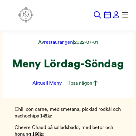
Hoppa
till
innehåll
Av
restaurangen
|
2022-07-01
Meny Lördag-Söndag
Aktuell Meny
Tipsa någon
Chili con carne, med smetana, picklad rödkål och
145kr
nachochips
Chèvre Chaud på salladsbädd, med betor och
160kr
honung