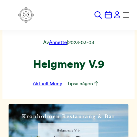
Hoppa
till
innehåll
Av
Annette
|
2023-03-03
Helgmeny V.9
Aktuell Meny
Tipsa någon