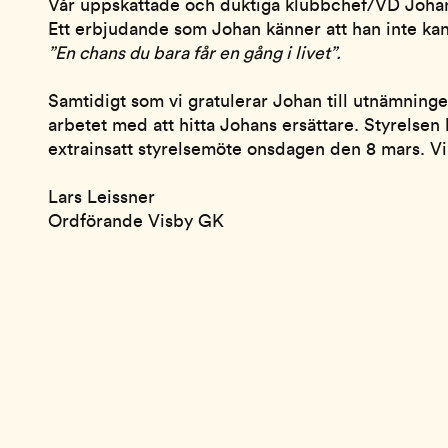
Vår uppskattade och duktiga klubbchef/VD Johan L
Ett erbjudande som Johan känner att han inte kan t
”En chans du bara får en gång i livet”.
Samtidigt som vi gratulerar Johan till utnämning
arbetet med att hitta Johans ersättare. Styrelse
extrainsatt styrelsemöte onsdagen den 8 mars. V
Lars Leissner
Ordförande Visby GK