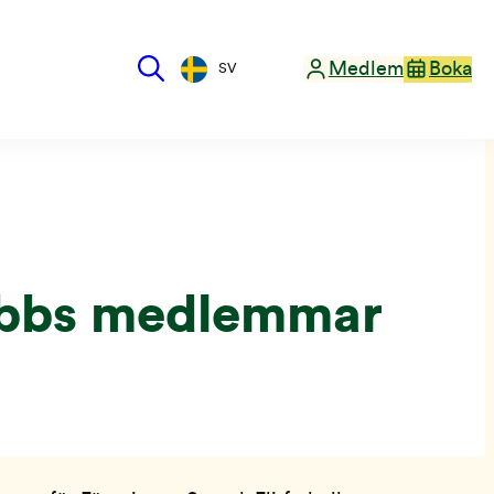
Medlem
Boka
SV
klubbs medlemmar