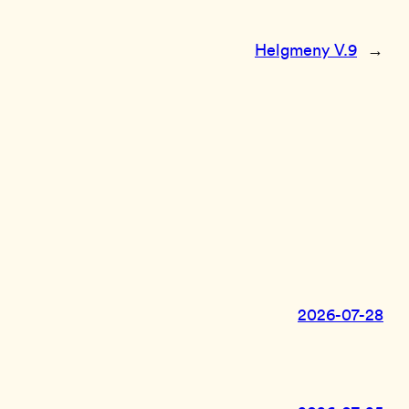
Helgmeny V.9
→
2026-07-28