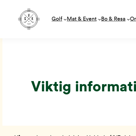
Golf
Mat & Event
Bo & Resa
O
Hoppa
till
innehåll
Viktig informat