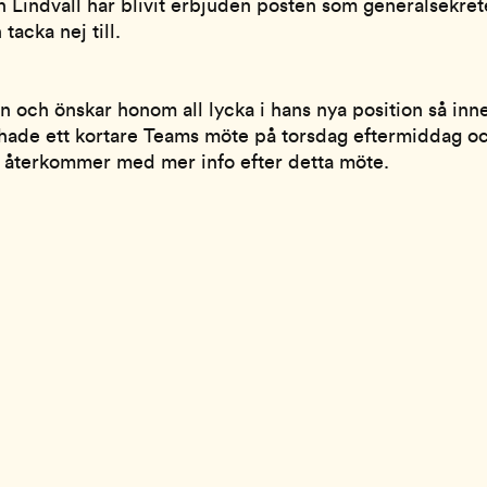
indvall har blivit erbjuden posten som generalsekreter
acka nej till.
en och önskar honom all lycka i hans nya position så in
n hade ett kortare Teams möte på torsdag eftermiddag oc
i återkommer med mer info efter detta möte.