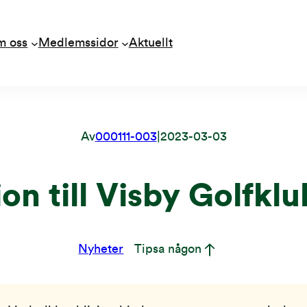
m oss
Medlemssidor
Aktuellt
Av
000111-003
|
2023-03-03
ion till Visby Golf
Nyheter
Tipsa någon