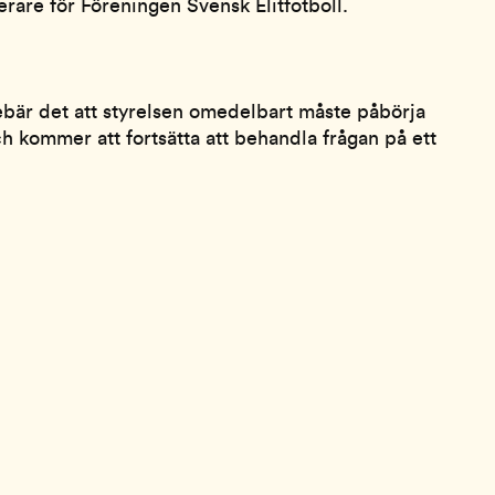
are för Föreningen Svensk Elitfotboll.
nebär det att styrelsen omedelbart måste påbörja
h kommer att fortsätta att behandla frågan på ett