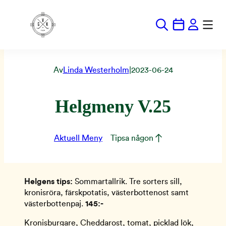
Hoppa
till
innehåll
Av
Linda Westerholm
|
2023-06-24
Helgmeny V.25
Aktuell Meny
Tipsa någon
Helgens tips:
Sommartallrik. Tre sorters sill,
kronisröra, färskpotatis, västerbottenost samt
västerbottenpaj.
145:-
Kronisburgare, Cheddarost, tomat, picklad lök,