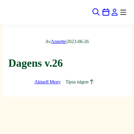
Hoppa
till
innehåll
Av
Annette
|
2023-06-26
Dagens v.26
Aktuell Meny
Tipsa någon