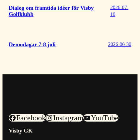
Dialog om framtida idéer för Visby
2026-07-
Golfklubb
10
Demodagar 7-8 juli
2026-06-30
Facebook
Instagram
YouTube
Visby GK