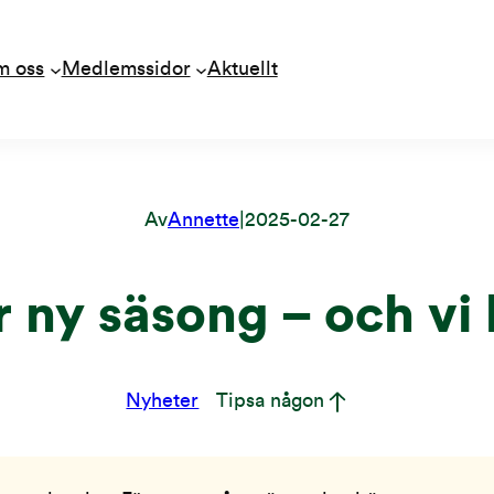
m oss
Medlemssidor
Aktuellt
Av
Annette
|
2025-02-27
ör ny säsong – och vi
Nyheter
Tipsa någon