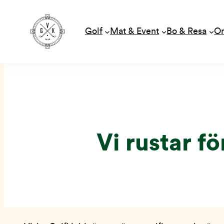
Golf
Mat & Event
Bo & Resa
O
Hoppa
till
innehåll
Vi rustar f