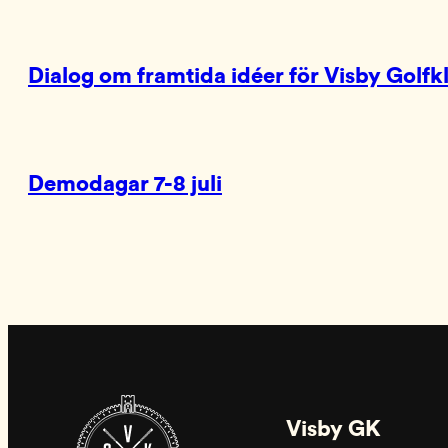
Dialog om framtida idéer för Visby Golfk
Demodagar 7-8 juli
Visby GK