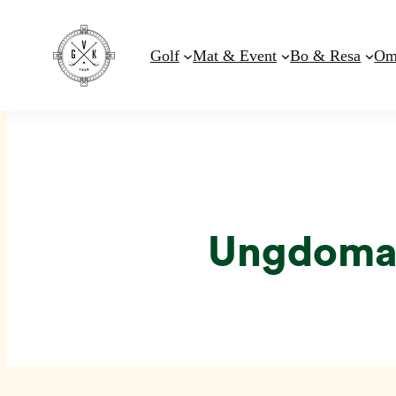
Golf
Mat & Event
Bo & Resa
Om
Hoppa
till
innehåll
Ungdomar 