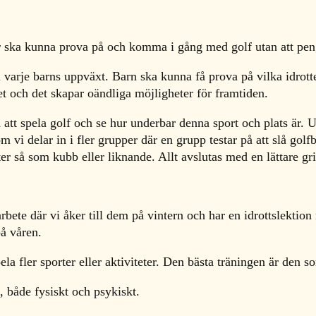
 ska kunna prova på och komma i gång med golf utan att pen
i varje barns uppväxt. Barn ska kunna få prova på vilka idrotter
et och det skapar oändliga möjligheter för framtiden.
 att spela golf och se hur underbar denna sport och plats är. U
vi delar in i fler grupper där en grupp testar på att slå golf
ter så som kubb eller liknande. Allt avslutas med en lättare gr
ete där vi åker till dem på vintern och har en idrottslektion
på våren.
la fler sporter eller aktiviteter. Den bästa träningen är den 
, både fysiskt och psykiskt.