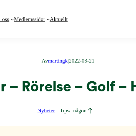
 oss
Medlemssidor
Aktuellt
Av
martingk
|
2022-03-21
– Rörelse – Golf – 
Nyheter
Tipsa någon