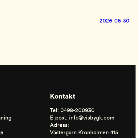
2026-06-30
Kontakt
Tel: 0498-200930
äning
E-post: info@visbygk.com
Adress:
de
Västergarn Kronholmen 415