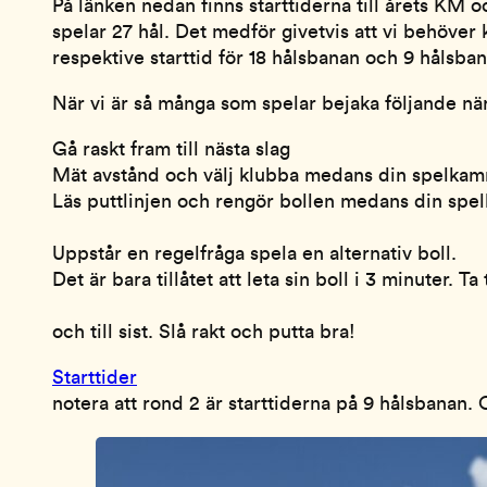
På länken nedan finns starttiderna till årets KM 
spelar 27 hål. Det medför givetvis att vi behöver k
respektive starttid för 18 hålsbanan och 9 hålsbana
När vi är så många som spelar bejaka följande när
Gå raskt fram till nästa slag
Mät avstånd och välj klubba medans din spelkamrat
Läs puttlinjen och rengör bollen medans din spel
Uppstår en regelfråga spela en alternativ boll.
Det är bara tillåtet att leta sin boll i 3 minuter. 
och till sist. Slå rakt och putta bra!
Starttider
notera att rond 2 är starttiderna på 9 hålsbanan. O