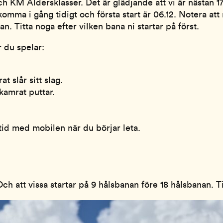
och KM Åldersklasser. Det är glädjande att vi är nästan 
omma i gång tidigt och första start är 06.12. Notera att 
n. Titta noga efter vilken bana ni startar på först.
 du spelar:
 slår sitt slag.
kamrat puttar.
Ta tid med mobilen när du börjar leta.
ch att vissa startar på 9 hålsbanan före 18 hålsbanan. Tit