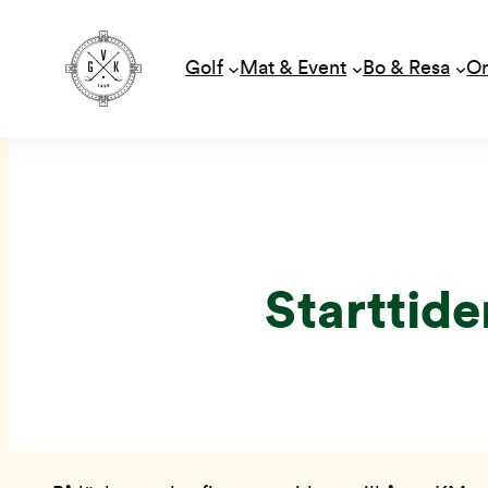
Golf
Mat & Event
Bo & Resa
O
Hoppa
till
innehåll
Starttide