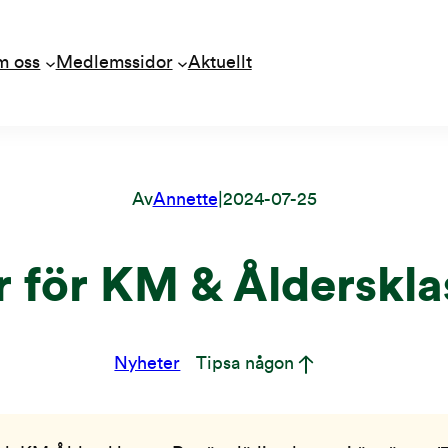
m oss
Medlemssidor
Aktuellt
Av
Annette
|
2024-07-25
r för KM & Ålderskl
Nyheter
Tipsa någon