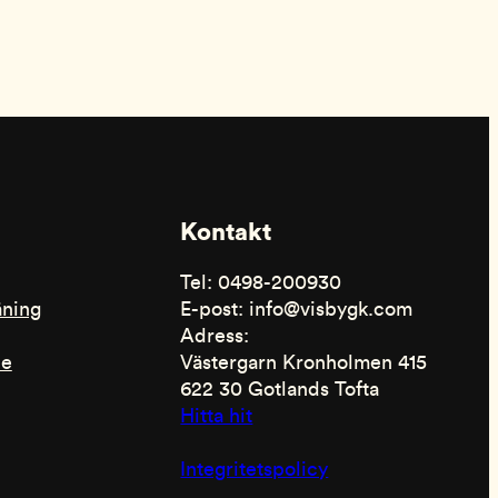
Kontakt
Tel: 0498-200930
äning
E-post: info@visbygk.com
Adress:
de
Västergarn Kronholmen 415
622 30 Gotlands Tofta
Hitta hit
Integritetspolicy