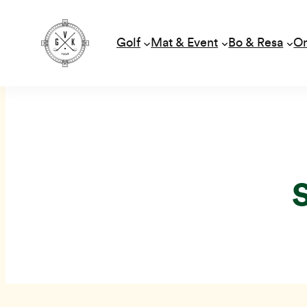
Golf
Mat & Event
Bo & Resa
O
Hoppa
till
innehåll