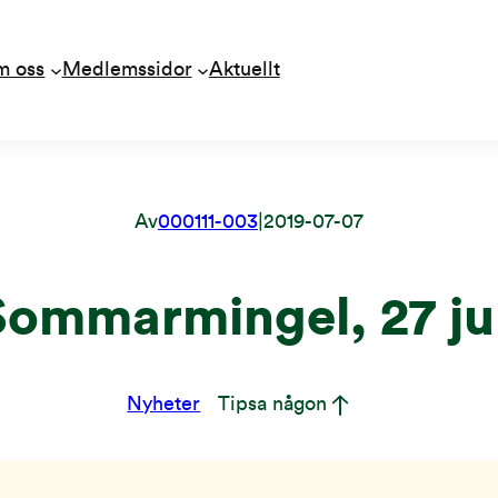
m oss
Medlemssidor
Aktuellt
Av
000111-003
|
2019-07-07
Sommarmingel, 27 jul
Nyheter
Tipsa någon