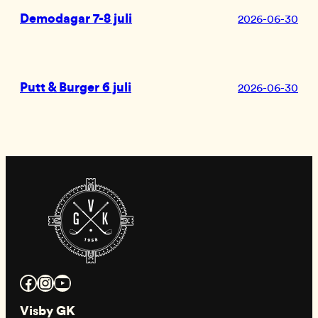
Demodagar 7-8 juli
2026-06-30
Putt & Burger 6 juli
2026-06-30
Facebook
Instagram
YouTube
Visby GK