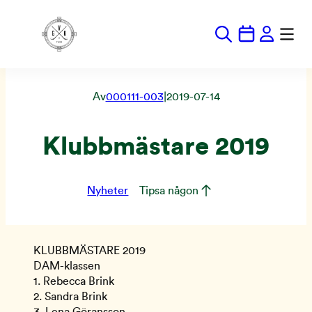
Hoppa
till
innehåll
Av
000111-003
|
2019-07-14
Klubbmästare 2019
Nyheter
Tipsa någon
KLUBBMÄSTARE 2019
DAM-klassen
1. Rebecca Brink
2. Sandra Brink
3. Lena Göransson