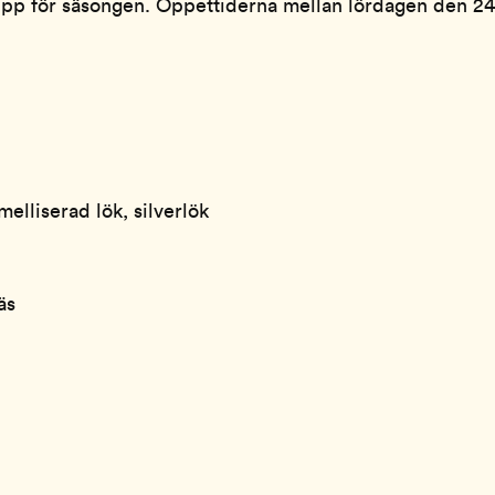
upp för säsongen. Öppettiderna mellan lördagen den 24 
melliserad lök, silverlök
äs