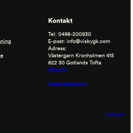
Kontakt
Tel: 0498-200930
äning
E-post: info@visbygk.com
Adress:
de
Västergarn Kronholmen 415
622 30 Gotlands Tofta
Hitta hit
Integritetspolicy
Golfpress