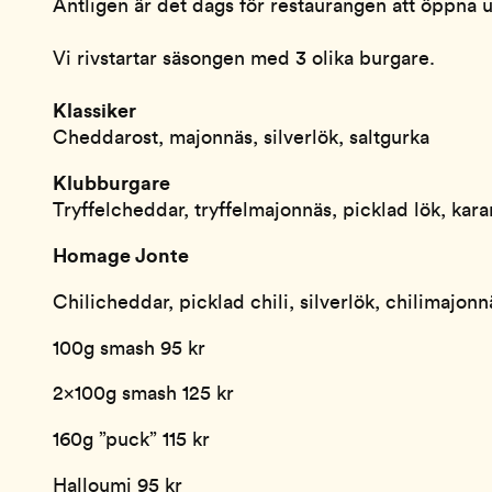
Äntligen är det dags för restaurangen att öppna 
Vi rivstartar säsongen med 3 olika burgare.
Klassiker
Cheddarost, majonnäs, silverlök, saltgurka
Klubburgare
Tryffelcheddar, tryffelmajonnäs, picklad lök, kara
Homage Jonte
Chilicheddar, picklad chili, silverlök, chilimajonn
100g smash 95 kr
2x100g smash 125 kr
160g ”puck” 115 kr
Halloumi 95 kr