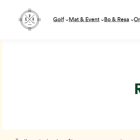
Golf
Mat & Event
Bo & Resa
O
Hoppa
till
innehåll