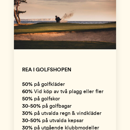
REA I GOLFSHOPEN
50%
på golfkläder
60%
Vid köp av två plagg eller fler
50%
på golfskor
30-50%
på golfbagar
30%
på utvalda regn & vindkläder
30-50%
på utvalda kepsar
30%
på utgående klubbmodeller