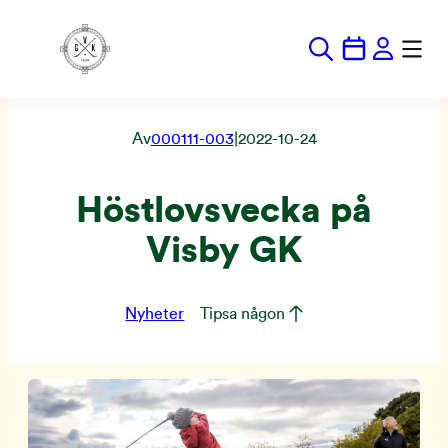
Hoppa
till
innehåll
Av
000111-003
|
2022-10-24
Höstlovsvecka på
Visby GK
Nyheter
Tipsa någon