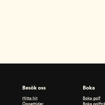
Besök oss
Boka
Hitta hit
Boka golf
Öppettider
Boka golftr