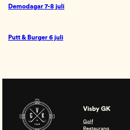
Demodagar 7-8 juli
Putt & Burger 6 juli
Visby GK
Golf
Restaurang