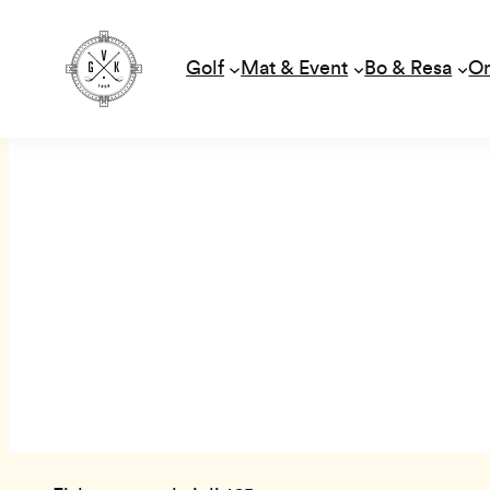
Golf
Mat & Event
Bo & Resa
O
Hoppa
till
innehåll