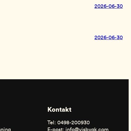
2026-06-30
2026-06-30
Kontakt
Tel: 0498-200930
äning
E-post: info@visbygk.com