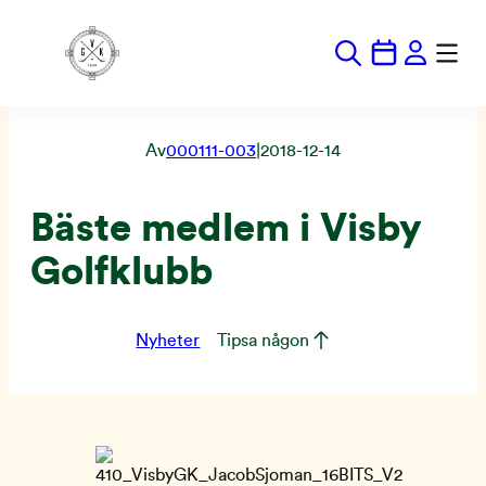
Hoppa
till
innehåll
Av
000111-003
|
2018-12-14
Bäste medlem i Visby
Golfklubb
Nyheter
Tipsa någon