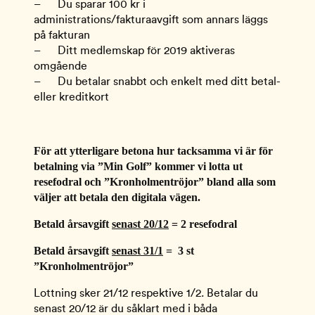
–      Du sparar 100 kr i 
administrations/fakturaavgift som annars läggs 
på fakturan
–      Ditt medlemskap för 2019 aktiveras 
omgående
–      Du betalar snabbt och enkelt med ditt betal- 
eller kreditkort
För att ytterligare betona hur tacksamma vi är för 
betalning via ”Min Golf” kommer vi lotta ut 
resefodral och ”Kronholmentröjor” bland alla som 
väljer att betala den digitala vägen.
Betald årsavgift 
senast 20/12
 = 2 resefodral
Betald årsavgift 
senast 31/1
 =  3 st 
”Kronholmentröjor”
Lottning sker 21/12 respektive 1/2. Betalar du 
senast 20/12 är du såklart med i båda 