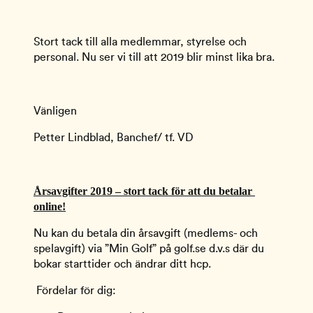
Stort tack till alla medlemmar, styrelse och 
personal. Nu ser vi till att 2019 blir minst lika bra.
Vänligen
Petter Lindblad, Banchef/ tf. VD
Årsavgifter 2019 – stort tack för att du betalar 
online!
Nu kan du betala din årsavgift (medlems- och 
spelavgift) via ”Min Golf” på golf.se d.v.s där du 
bokar starttider och ändrar ditt hcp.
 Fördelar för dig: