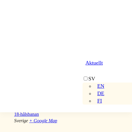
Google Kalender
iCalendar
Outlook 365
Outlook Live
Detaljer
Aktuellt
Datum:
2023-06-27
Tid:
SV
13:30 – 18:00
EN
DE
Plats
FI
18-hålsbanan
Sverige
+ Google Map