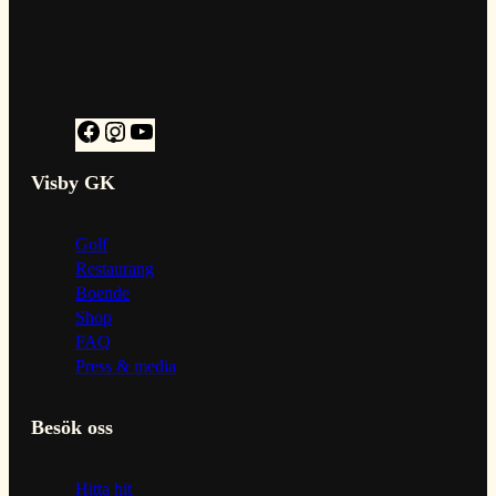
F
I
Y
a
n
o
c
s
u
Visby GK
e
t
T
b
a
u
Golf
o
g
b
Restaurang
o
r
e
Boende
k
a
Shop
m
FAQ
Press & media
Besök oss
Hitta hit