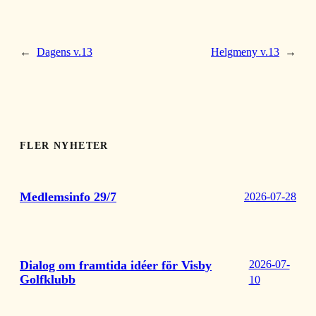
←
Dagens v.13
Helgmeny v.13
→
FLER NYHETER
Medlemsinfo 29/7
2026-07-28
Dialog om framtida idéer för Visby
2026-07-
Golfklubb
10