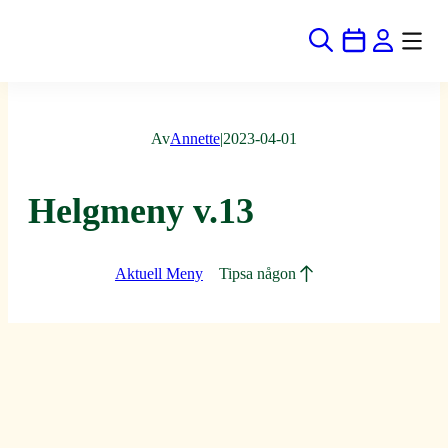
Hoppa
till
innehåll
Av
Annette
|
2023-04-01
Helgmeny v.13
Aktuell Meny
Tipsa någon