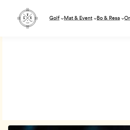
Golf
Mat & Event
Bo & Resa
O
Hoppa
till
innehåll