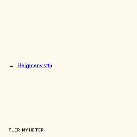
←
Helgmeny v.15
FLER NYHETER