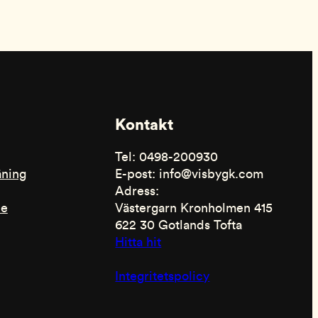
Kontakt
Tel: 0498-200930
äning
E-post: info@visbygk.com
Adress:
de
Västergarn Kronholmen 415
622 30 Gotlands Tofta
Hitta hit
Integritetspolicy