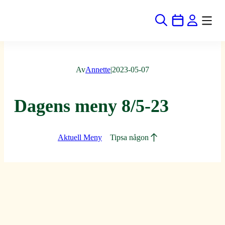
Hoppa
till
innehåll
Av
Annette
|
2023-05-07
Dagens meny 8/5-23
Aktuell Meny
Tipsa någon