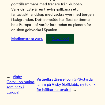
golf tillsammans med tränare från klubben.
Valle del Este är en trevlig golfbana i ett
fantastiskt landskap med vackra vyer med bergen
i bakgrunden. Detta område har flest soltimmar i
hela Europa – så varför inte redan nu planera för
en skön golfvecka i Spanien.
Medlemsresa 2025
Download
←
Visby
Virtuella stängsel och GPS-styrda
Golfklubb rankas
lamm på Visby Golfklubb, ny teknik
som nr 12 i
för hållbar naturvård
→
Europa!