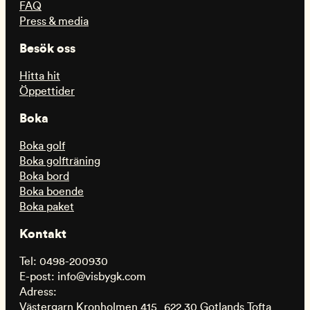
FAQ
Press & media
Besök oss
Hitta hit
Öppettider
Boka
Boka golf
Boka golfträning
Boka bord
Boka boende
Boka paket
Kontakt
Tel: 0498-200930
E-post: info@visbygk.com
Adress:
Västergarn Kronholmen 415 622 30 Gotlands Tofta