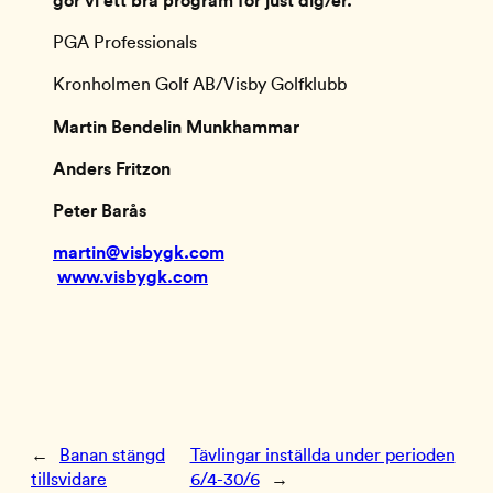
gör vi ett bra program för just dig/er.
PGA Professionals
Kronholmen Golf AB/Visby Golfklubb
Martin Bendelin Munkhammar
Anders Fritzon
Peter Barås
martin@visbygk.com
www.visbygk.com
←
Banan stängd
Tävlingar inställda under perioden
tillsvidare
6/4-30/6
→