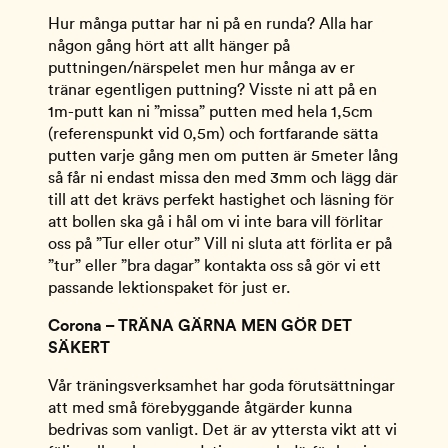
Hur många puttar har ni på en runda? Alla har 
någon gång hört att allt hänger på 
puttningen/närspelet men hur många av er 
tränar egentligen puttning? Visste ni att på en 
1m-putt kan ni ”missa” putten med hela 1,5cm 
(referenspunkt vid 0,5m) och fortfarande sätta 
putten varje gång men om putten är 5meter lång 
så får ni endast missa den med 3mm och lägg där 
till att det krävs perfekt hastighet och läsning för 
att bollen ska gå i hål om vi inte bara vill förlitar 
oss på ”Tur eller otur” Vill ni sluta att förlita er på 
”tur” eller ”bra dagar” kontakta oss så gör vi ett 
passande lektionspaket för just er.
Corona – TRÄNA GÄRNA MEN GÖR DET 
SÄKERT 
Vår träningsverksamhet har goda förutsättningar 
att med små förebyggande åtgärder kunna 
bedrivas som vanligt. Det är av yttersta vikt att vi 