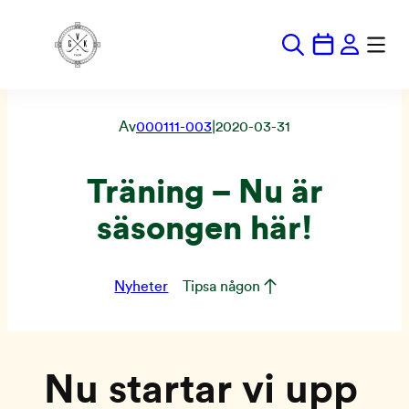
Hoppa
till
innehåll
Av
000111-003
|
2020-03-31
Träning – Nu är
säsongen här!
Nyheter
Tipsa någon
Nu startar vi upp 