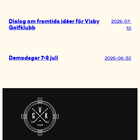
Dialog om framtida idéer för Visby
2026-07-
Golfklubb
10
Demodagar 7-8 juli
2026-06-30