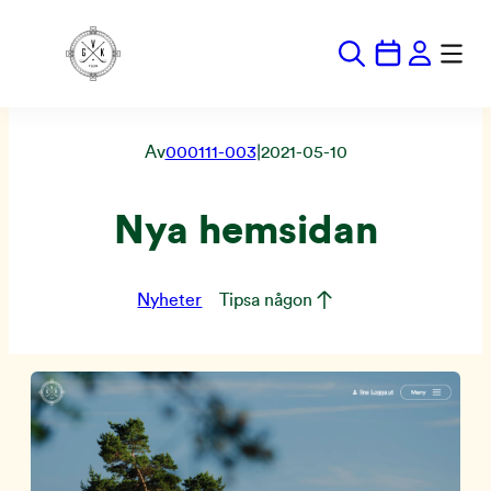
Hoppa
till
innehåll
Av
000111-003
|
2021-05-10
Nya hemsidan
Nyheter
Tipsa någon