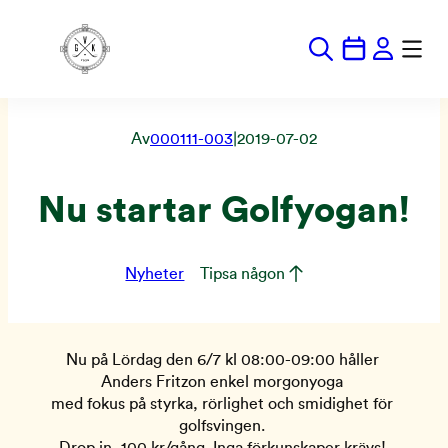
Hoppa
till
innehåll
Av
000111-003
|
2019-07-02
Nu startar Golfyogan!
Nyheter
Tipsa någon
Nu på Lördag den 6/7 kl 08:00-09:00 håller 
Anders Fritzon enkel morgonyoga 
med fokus på styrka, rörlighet och smidighet för 
golfsvingen. 
Drop in, 100 kr/gång. Inga förkunskaper krävs! 