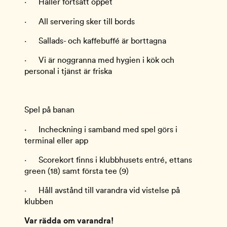
·      Håller fortsatt öppet
·      All servering sker till bords
·      Sallads- och kaffebuffé är borttagna 
·      Vi är noggranna med hygien i kök och 
personal i tjänst är friska
Spel på banan
·      Incheckning i samband med spel görs i 
terminal eller app
·      Scorekort finns i klubbhusets entré, ettans 
green (18) samt första tee (9)
·      Håll avstånd till varandra vid vistelse på 
klubben 
Var rädda om varandra!