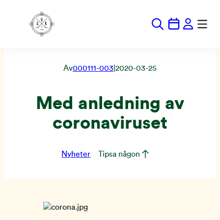
Hoppa
till
innehåll
Av
000111-003
|
2020-03-25
Med anledning av
coronaviruset
Nyheter
Tipsa någon