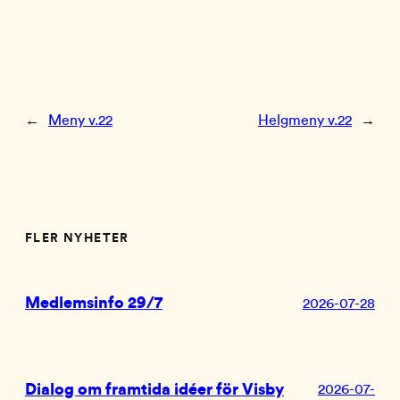
←
Meny v.22
Helgmeny v.22
→
FLER NYHETER
Medlemsinfo 29/7
2026-07-28
Dialog om framtida idéer för Visby
2026-07-