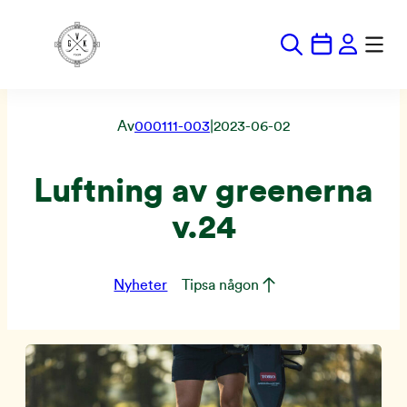
Hoppa
till
innehåll
Av
000111-003
|
2023-06-02
Luftning av greenerna
v.24
Nyheter
Tipsa någon