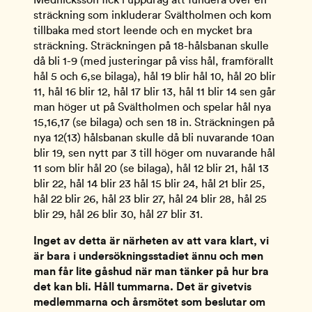
sträckning som inkluderar Svältholmen och kom 
tillbaka med stort leende och en mycket bra 
sträckning. Sträckningen på 18-hålsbanan skulle 
då bli 1-9 (med justeringar på viss hål, framförallt 
hål 5 och 6,se bilaga), hål 19 blir hål 10, hål 20 blir 
11, hål 16 blir 12, hål 17 blir 13, hål 11 blir 14 sen går 
man höger ut på Svältholmen och spelar hål nya 
15,16,17 (se bilaga) och sen 18 in. Sträckningen på 
nya 12(13) hålsbanan skulle då bli nuvarande 10an 
blir 19, sen nytt par 3 till höger om nuvarande hål 
11 som blir hål 20 (se bilaga), hål 12 blir 21, hål 13 
blir 22, hål 14 blir 23 hål 15 blir 24, hål 21 blir 25, 
hål 22 blir 26, hål 23 blir 27, hål 24 blir 28, hål 25 
blir 29, hål 26 blir 30, hål 27 blir 31.
Inget av detta är närheten av att vara klart, vi 
är bara i undersökningsstadiet ännu och men 
man får lite gåshud när man tänker på hur bra 
det kan bli. Håll tummarna. Det är givetvis 
medlemmarna och årsmötet som beslutar om 