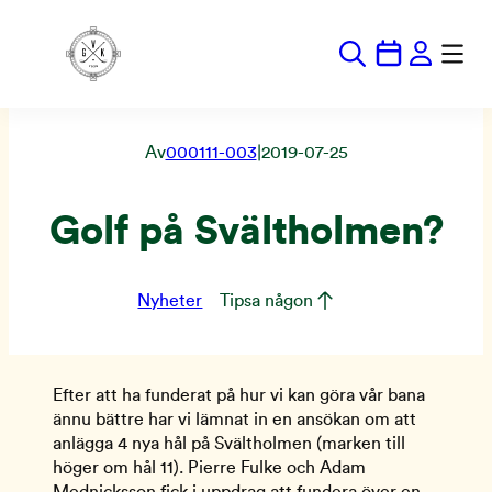
Hoppa
till
innehåll
Av
000111-003
|
2019-07-25
Golf på Svältholmen?
Nyheter
Tipsa någon
Efter att ha funderat på hur vi kan göra vår bana 
ännu bättre har vi lämnat in en ansökan om att 
anlägga 4 nya hål på Svältholmen (marken till 
höger om hål 11). Pierre Fulke och Adam 
Mednicksson fick i uppdrag att fundera över en 