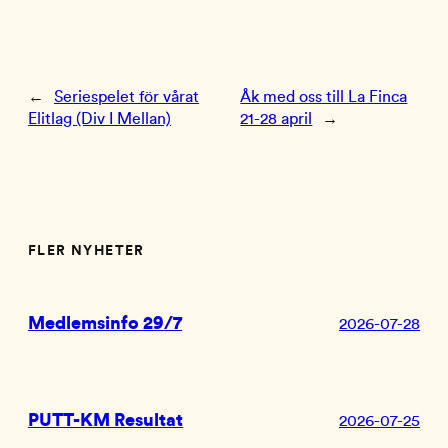
←
Seriespelet för vårat
Åk med oss till La Finca
Elitlag (Div I Mellan)
21-28 april
→
FLER NYHETER
Medlemsinfo 29/7
2026-07-28
PUTT-KM Resultat
2026-07-25