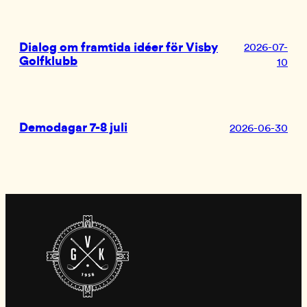
Dialog om framtida idéer för Visby
2026-07-
Golfklubb
10
Demodagar 7-8 juli
2026-06-30