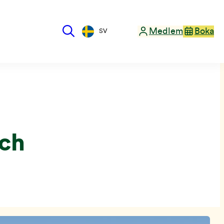
Medlem
Boka
SV
nch