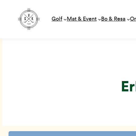
Golf
Mat & Event
Bo & Resa
O
Hoppa
till
innehåll
Er