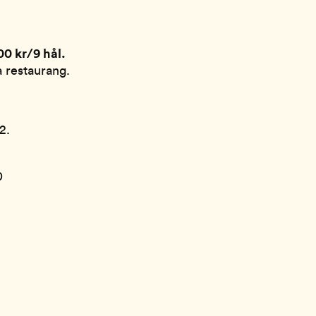
00 kr/9 hål.
na restaurang.
2.
0