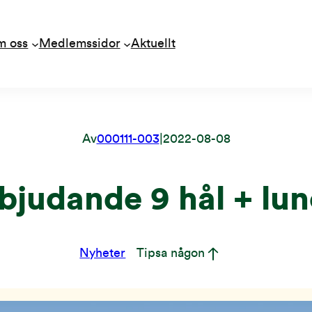
m oss
Medlemssidor
Aktuellt
Av
000111-003
|
2022-08-08
bjudande 9 hål + lu
Nyheter
Tipsa någon