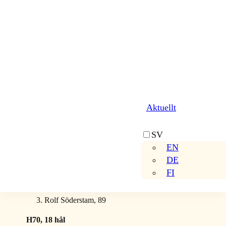
Conny Liljegren, 85
Peter Ekström, 86
Patrik Norberg, 88
 H50, 18 hål
Jonas Jakobsson, 86
Jonny Brakstad, 88
Aktuellt
Lars Silvén, 89
SV
H60, 18 hål
EN
DE
Staffan Åkesson, 81
FI
Kenneth Andersson, 82
Rolf Söderstam, 89
 H70, 18 hål