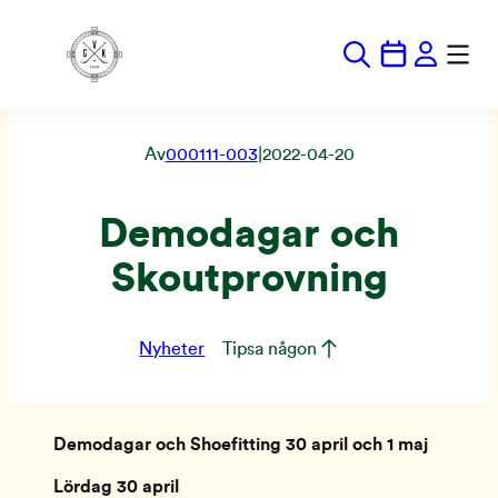
Hoppa
till
innehåll
Av
000111-003
|
2022-04-20
Demodagar och
Skoutprovning
Nyheter
Tipsa någon
Demodagar och Shoefitting 30 april och 1 maj
Lördag 30 april