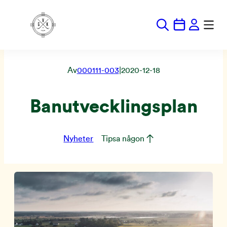
Hoppa
till
innehåll
Av
000111-003
|
2020-12-18
Banutvecklingsplan
Nyheter
Tipsa någon