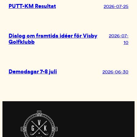
PUTT-KM Resultat
2026-07-25
Dialog om framtida idéer för Visby
2026-07-
Golfklubb
10
Demodagar 7-8 juli
2026-06-30