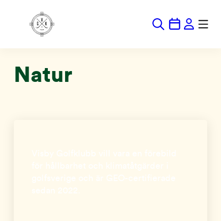
Hoppa
till
innehåll
Natur
Visby Golfklubb vill vara en förebild
för hållbarhet och klimatåtgärder i
golfsverige och är GEO-certifierade
sedan 2022.