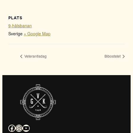
PLATS
9-hålsbanan
Sverige
+ Google Map
Veterantisdag
Bibosfatet
Facebook
Instagram
YouTube