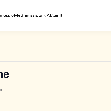
m oss
Medlemssidor
Aktuellt
me
00