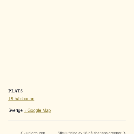
PLATS
18-hålsbanan
Sverige
+ Google Map
Juniortouren
Stickluftning av 18-hålsbanans greener