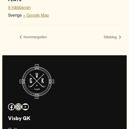
9-hålsbanan
Sverige
+ Google Map
Hummergolfen
Städdag
Facebook
Instagram
YouTube
Visby GK