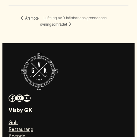
Luftning av 9-hålsbanans greener och
Årsmöte
övningsområdet
Facebook
Instagram
YouTube
Visby GK
Golf
Restaurang
Boende