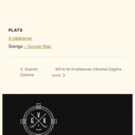
PLATS
9-hålsbanan
Sverige
+ Google Map
300 kr för 9-hålsbanan inklusive Dagens
Scandic
Extreme
lunch